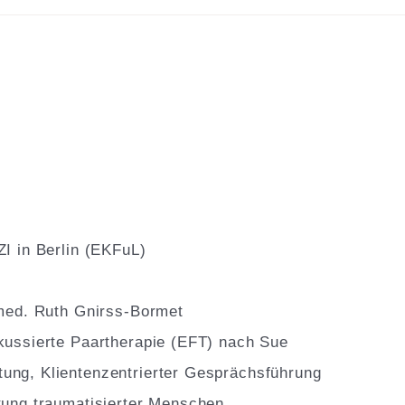
I in Berlin (EKFuL)
 med. Ruth Gnirss-Bormet
kussierte Paartherapie (EFT) nach Sue
ng, Klientenzentrierter Gesprächsführung
tung traumatisierter Menschen.